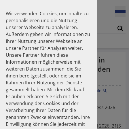
Enners Salka
100 Millionen Pens jährlich in Deutschland – und dann in
Espinosa Daudí Andrea
den Hausmüll?
Wir verwenden Cookies, um Inhalte zu
Feldt Sandra
personalisieren und die Nutzung
Fischer Laura
unserer Webseite zu analysieren.
Franzmann Alexandra
17.04.2026
Suc
Das Potenzial des DAPI zur Unterstützung der
Außerdem geben wir Informationen zu
Freudewald Leonard G.
Apothekerkammern – Was ist das DAPI?
Homepage
Publikationen
Ihrer Nutzung unserer Webseite an
Friedland Kristina
unsere Partner für Analysen weiter.
Friis Robert
Unsere Partner führen diese
Ganso Matthias
07.04.2026
100 Millionen Pens jährlich in
Informationen möglicherweise mit
Trends in use of antipsychotics in Germany 2014–2024: a
Goebel Ralf
Deutschland – und dann in den
nationwide population-based study
weiteren Daten zusammen, die Sie
Götzinger Felix
ihnen bereitgestellt oder die sie im
Gradl Gabriele
Hausmüll?
Rahmen Ihrer Nutzung der Dienste
Griese-Mammen Nina
25.11.2025
gesammelt haben. Mit dem Klick auf
Increasing use of non-statin and combination lipid-
Hadji Peyman
Petry S
Krüger M
Unsöld C
Heinemann L
Kieble M
lowering therapies 2012–2025: a nationwide study
Erlauben erklären Sie sich mit der
Schulz M
Haehling Stephan
Verwendung der Cookies und der
Haidinger Gerald
Posterpräsentation beim Diabetes Kongress 2026
Verarbeitung Ihrer Daten für die
Hansen Kerstin
23.10.2025
vom 13. - 16. Mai 2026
genannten Zwecke einverstanden. Ihre
Inhaler use and their carbon footprint in Germany: a 10-
Heinemann Axel
year analysis (2013–2022)
Einwilligung können Sie jederzeit mit
Heinemann Lutz
Abstract in Diabetologie und Stoffwechsel 2026; 21(S