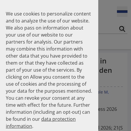
Enners Salka
100 Millionen Pens jährlich in Deutschland – und dann in
Espinosa Daudí Andrea
den Hausmüll?
We use cookies to personalize content
Feldt Sandra
and to analyze the use of our website.
Fischer Laura
We also pass on information about
Franzmann Alexandra
17.04.2026
Suc
Das Potenzial des DAPI zur Unterstützung der
your use of our website to our
Freudewald Leonard G.
Apothekerkammern – Was ist das DAPI?
Homepage
Publications
partners for analysis. Our partners
Friedland Kristina
may combine this information with
Friis Robert
other data that you have provided to
Ganso Matthias
07.04.2026
100 Millionen Pens jährlich in
them or that they have collected as
Trends in use of antipsychotics in Germany 2014–2024: a
Goebel Ralf
Deutschland – und dann in den
nationwide population-based study
part of your use of the services. By
Götzinger Felix
clicking on Allow you consent to the
Gradl Gabriele
Hausmüll?
use of cookies and the processing of
Griese-Mammen Nina
25.11.2025
your data for the purposes mentioned.
Increasing use of non-statin and combination lipid-
Hadji Peyman
Petry S
Krüger M
Unsöld C
Heinemann L
Kieble M
lowering therapies 2012–2025: a nationwide study
You can revoke your consent at any
Schulz M
Haehling Stephan
time with effect for the future. Further
Haidinger Gerald
Posterpräsentation beim Diabetes Kongress 2026
information (including an opt-out) can
Hansen Kerstin
23.10.2025
vom 13. - 16. Mai 2026
be found in our
data protection
Inhaler use and their carbon footprint in Germany: a 10-
Heinemann Axel
year analysis (2013–2022)
information
.
Heinemann Lutz
Abstract in Diabetologie und Stoffwechsel 2026; 21(S