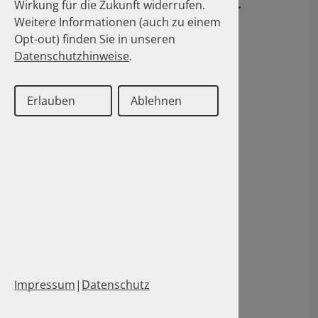
Wirkung für die Zukunft widerrufen.
Bayerische Landesapothekerkammer
Weitere Informationen (auch zu einem
www.blak.de
Opt-out) finden Sie in unseren
Datenschutzhinweise
.
Apothekerkammer Berlin
Erlauben
Ablehnen
www.akberlin.de
Apothekerkammer Bremen
www.apothekerkammer-bremen.de
Landesapothekerkammer Hessen
Impressum
|
Datenschutz
www.apothekerkammer.de