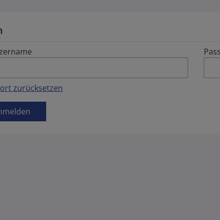
n
zername
Pas
ort zurücksetzen
nmelden