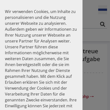
Enners Salka
100 Millionen Pens jährlich in Deutschland – und dann in
Espinosa Daudí Andrea
den Hausmüll?
Wir verwenden Cookies, um Inhalte zu
Feldt Sandra
personalisieren und die Nutzung
Fischer Laura
unserer Webseite zu analysieren.
Franzmann Alexandra
17.04.2026
Suc
Das Potenzial des DAPI zur Unterstützung der
Außerdem geben wir Informationen zu
Freudewald Leonard G.
Apothekerkammern – Was ist das DAPI?
Homepage
Publikationen
Ihrer Nutzung unserer Webseite an
Friedland Kristina
unsere Partner für Analysen weiter.
Friis Robert
Unsere Partner führen diese
Ganso Matthias
07.04.2026
Verbesserung der Therapietreue
Informationen möglicherweise mit
Trends in use of antipsychotics in Germany 2014–2024: a
Goebel Ralf
bei Hypertonikern - eine Aufgabe
nationwide population-based study
weiteren Daten zusammen, die Sie
Götzinger Felix
ihnen bereitgestellt oder die sie im
Gradl Gabriele
für den Apotheker
Rahmen Ihrer Nutzung der Dienste
Griese-Mammen Nina
25.11.2025
gesammelt haben. Mit dem Klick auf
Increasing use of non-statin and combination lipid-
Hadji Peyman
Ude M
Leuner K
Müller WE
Schulz M
lowering therapies 2012–2025: a nationwide study
Erlauben erklären Sie sich mit der
Haehling Stephan
PZ Prisma 2011; 18: 98-106.
Verwendung der Cookies und der
Haidinger Gerald
Verarbeitung Ihrer Daten für die
Hansen Kerstin
23.10.2025
www.govi.de/xtcommerce/product_info.php
genannten Zwecke einverstanden. Ihre
Inhaler use and their carbon footprint in Germany: a 10-
Heinemann Axel
year analysis (2013–2022)
Einwilligung können Sie jederzeit mit
Interessenskonflikte: none declared.
Heinemann Lutz