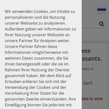
Enners Salka
100 Millionen Pens jährlich in Deutschland – und dann in
Espinosa Daudí Andrea
den Hausmüll?
Wir verwenden Cookies, um Inhalte zu
Feldt Sandra
personalisieren und die Nutzung
Fischer Laura
unserer Webseite zu analysieren.
Franzmann Alexandra
17.04.2026
Suc
Das Potenzial des DAPI zur Unterstützung der
Außerdem geben wir Informationen zu
Freudewald Leonard G.
Apothekerkammern – Was ist das DAPI?
Homepage
Publikationen
Ihrer Nutzung unserer Webseite an
Friedland Kristina
unsere Partner für Analysen weiter.
Friis Robert
Unsere Partner führen diese
Ganso Matthias
07.04.2026
Utilizing claims data to assess
Informationen möglicherweise mit
Trends in use of antipsychotics in Germany 2014–2024: a
Goebel Ralf
persistence with antidepressants.
nationwide population-based study
weiteren Daten zusammen, die Sie
Götzinger Felix
ihnen bereitgestellt oder die sie im
Gradl Gabriele
Hengstler-Stahl S
Leuner K
Schüssel K
Franzmann A
Rahmen Ihrer Nutzung der Dienste
Griese-Mammen Nina
25.11.2025
Schulz M
Müller WE
gesammelt haben. Mit dem Klick auf
Increasing use of non-statin and combination lipid-
Hadji Peyman
lowering therapies 2012–2025: a nationwide study
Erlauben erklären Sie sich mit der
Haehling Stephan
ESCP-GSASA-Symposium, 03. - 06.11.2009, Genf,
Verwendung der Cookies und der
Haidinger Gerald
Switzerland
Verarbeitung Ihrer Daten für die
Hansen Kerstin
23.10.2025
Hengstler ESCP 2009 - Utilizing claims data to asse
genannten Zwecke einverstanden. Ihre
Inhaler use and their carbon footprint in Germany: a 10-
Heinemann Axel
year analysis (2013–2022)
ss persistence with antidepressants
Einwilligung können Sie jederzeit mit
Heinemann Lutz