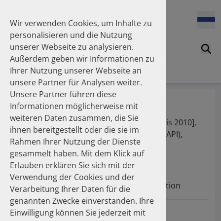
Wir verwenden Cookies, um Inhalte zu
personalisieren und die Nutzung
unserer Webseite zu analysieren.
Suc
Außerdem geben wir Informationen zu
Homepage
Publikationen
Über die Autoren
Ihrer Nutzung unserer Webseite an
unsere Partner für Analysen weiter.
Unsere Partner führen diese
Dr. Quinzler, Renate
Informationen möglicherweise mit
weiteren Daten zusammen, die Sie
Referentin für Pharmakoepidemiologie [bis 2010],
ihnen bereitgestellt oder die sie im
Deutschen Arzneiprüfungsinstitut e. V. (DAPI),
Rahmen Ihrer Nutzung der Dienste
Eschborn [bis 2010]
gesammelt haben. Mit dem Klick auf
Erlauben erklären Sie sich mit der
März 2008
Fachapothekerin für
Verwendung der Cookies und der
Arzneimittelinformation
Verarbeitung Ihrer Daten für die
genannten Zwecke einverstanden. Ihre
Einwilligung können Sie jederzeit mit
Februar 2008 -
Referentin für