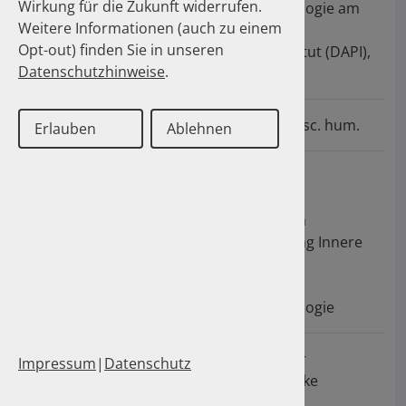
Wirkung für die Zukunft widerrufen.
Mai 2010
Pharmakoepidemiologie am
Weitere Informationen (auch zu einem
Deutschen
Opt-out) finden Sie in unseren
Arzneiprüfungsinstitut (DAPI),
Datenschutzhinweise
.
Eschborn
Dezember 2007
Promotion zum Dr. sc. hum.
Erlauben
Ablehnen
seit Februar
Wissenschaftliche
2004
Mitarbeiterin,
Universitätsklinikum
Heidelberg, Abteilung Innere
Medizin VI, Klinische
Pharmakologie und
Pharmakoepidemiologie
Juli 2002 -
Apothekerin in einer
Impressum
|
Datenschutz
Februar 2004
öffentlichen Apotheke