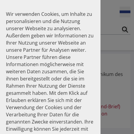
Wir verwenden Cookies, um Inhalte zu
personalisieren und die Nutzung
unserer Webseite zu analysieren.
Suc
Außerdem geben wir Informationen zu
Homepage
Publikationen
Über die Autoren
Ihrer Nutzung unserer Webseite an
unsere Partner für Analysen weiter.
Unsere Partner führen diese
Dr. med. Millenaar, Dominic
Informationen möglicherweise mit
weiteren Daten zusammen, die Sie
Klinik für Innere Medizin III Universitätsklinikum des
ihnen bereitgestellt oder die sie im
Saarlandes
Rahmen Ihrer Nutzung der Dienste
gesammelt haben. Mit dem Klick auf
Publikationen
Erlauben erklären Sie sich mit der
“Dear Doctor” Warning Letter (Rote-Hand-Brief)
Verwendung der Cookies und der
on Hydrochlorothiazide and Its Impact on
Verarbeitung Ihrer Daten für die
Antihypertensive Prescription
genannten Zwecke einverstanden. Ihre
Einwilligung können Sie jederzeit mit