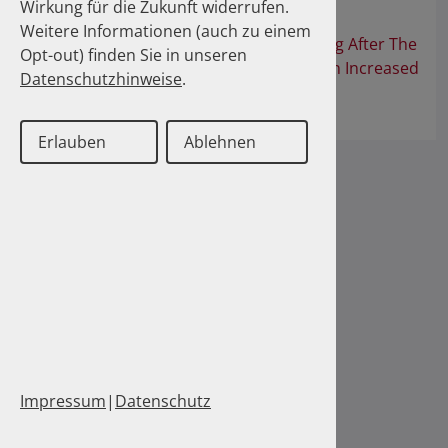
Wirkung für die Zukunft widerrufen.
Antihypertensive Prescription
Weitere Informationen (auch zu einem
Impact On Antihypertensive Prescribing After The
Opt-out) finden Sie in unseren
Dear Healthcare Professional Letter On Increased
Datenschutzhinweise
.
Risk Of Skin Cancer Related To
Hydrochlorothiazide
Erlauben
Ablehnen
Impressum
|
Datenschutz