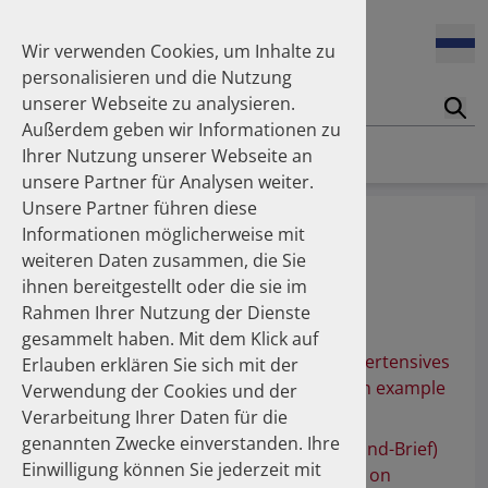
Wir verwenden Cookies, um Inhalte zu
personalisieren und die Nutzung
unserer Webseite zu analysieren.
Suc
Außerdem geben wir Informationen zu
Homepage
Publikationen
Über die Autoren
Ihrer Nutzung unserer Webseite an
unsere Partner für Analysen weiter.
Unsere Partner führen diese
Prof. Dr. med. Kintscher, Ulrich
Informationen möglicherweise mit
weiteren Daten zusammen, die Sie
Charité – Universitätsmedizin Berlin
ihnen bereitgestellt oder die sie im
Rahmen Ihrer Nutzung der Dienste
Publikationen
gesammelt haben. Mit dem Klick auf
Use of fixed‑dose combination antihypertensives
Erlauben erklären Sie sich mit der
in Germany between 2016 and 2020: an example
Verwendung der Cookies und der
of guideline inertia
Verarbeitung Ihrer Daten für die
genannten Zwecke einverstanden. Ihre
“Dear Doctor” Warning Letter (Rote-Hand-Brief)
Einwilligung können Sie jederzeit mit
on Hydrochlorothiazide and Its Impact on