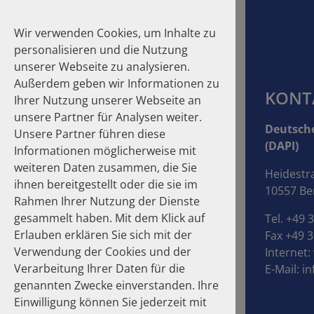
Wir verwenden Cookies, um Inhalte zu
personalisieren und die Nutzung
unserer Webseite zu analysieren.
Außerdem geben wir Informationen zu
KONT
Ihrer Nutzung unserer Webseite an
unsere Partner für Analysen weiter.
Suche
Deutsche
Unsere Partner führen diese
(DAPI)
Informationen möglicherweise mit
Homepage
Publikationen
Über die Autoren
weiteren Daten zusammen, die Sie
Heidestr
ihnen bereitgestellt oder die sie im
10557 Ber
Über die Autoren
Rahmen Ihrer Nutzung der Dienste
gesammelt haben. Mit dem Klick auf
Tel. +49 
Erlauben erklären Sie sich mit der
Fax +49 3
Verwendung der Cookies und der
Internet:
Verarbeitung Ihrer Daten für die
E-Mail:
in
genannten Zwecke einverstanden. Ihre
Einwilligung können Sie jederzeit mit