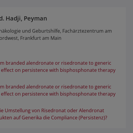
ed. Hadji, Peyman
ynäkologie und Geburtshilfe, Fachärztezentrum am
rdwest, Frankfurt am Main
om branded alendronate or risedronate to generic
 effect on persistence with bisphosphonate therapy
om branded alendronate or risedronate to generic
 effect on persistence with bisphosphonate therapy
die Umstellung von Risedronat oder Alendronat
ukten auf Generika die Compliance (Persistenz)?