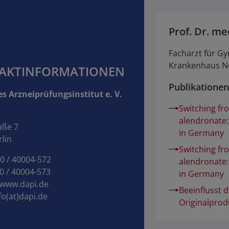
Prof. Dr. m
Facharzt für G
Krankenhaus No
AKTINFORMATIONEN
Publikationen
s Arzneiprüfungsinstitut e. V.
Switching fr
alendronate:
aße 7
in Germany
lin
Switching fr
30 / 40004-572
alendronate:
0 / 40004-573
in Germany
www.dapi.de
Beeinflusst 
fo(at)dapi.de
Originalprod