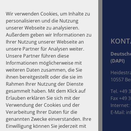
Wir verwenden Cookies, um Inhalte zu
personalisieren und die Nutzung
unserer Webseite zu analysieren.
Außerdem geben wir Informationen zu
KONT
Ihrer Nutzung unserer Webseite an
unsere Partner für Analysen weiter.
Suche
Deutsche
Unsere Partner führen diese
(DAPI)
Informationen möglicherweise mit
Homepage
Publikationen
Über die Autoren
weiteren Daten zusammen, die Sie
Heidestr
ihnen bereitgestellt oder die sie im
10557 Ber
Über die Autoren
Rahmen Ihrer Nutzung der Dienste
gesammelt haben. Mit dem Klick auf
Tel. +49 
Erlauben erklären Sie sich mit der
Fax +49 3
Verwendung der Cookies und der
Internet:
Verarbeitung Ihrer Daten für die
E-Mail:
in
genannten Zwecke einverstanden. Ihre
Einwilligung können Sie jederzeit mit