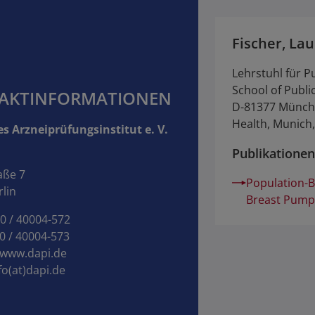
Fischer, La
Lehrstuhl für 
School of Publ
AKTINFORMATIONEN
D-81377 Münche
Health, Munich
s Arzneiprüfungsinstitut e. V.
Publikationen
aße 7
Population-B
lin
Breast Pumps
30 / 40004-572
0 / 40004-573
www.dapi.de
fo(at)dapi.de