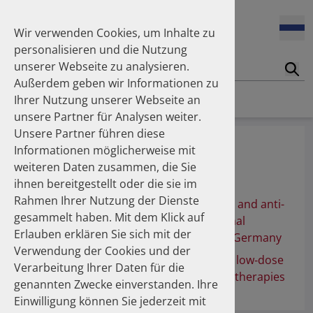
Wir verwenden Cookies, um Inhalte zu
personalisieren und die Nutzung
unserer Webseite zu analysieren.
Suc
Außerdem geben wir Informationen zu
Homepage
Publikationen
Über die Autoren
Ihrer Nutzung unserer Webseite an
unsere Partner für Analysen weiter.
Unsere Partner führen diese
Dr. Boeddinghaus, Jasper
Informationen möglicherweise mit
weiteren Daten zusammen, die Sie
Publikationen
ihnen bereitgestellt oder die sie im
Rahmen Ihrer Nutzung der Dienste
Underuse of long-term antithrombotic and anti-
gesammelt haben. Mit dem Klick auf
inflammatory therapies: a cross-national
Erlauben erklären Sie sich mit der
comparison between Switzerland and Germany
Verwendung der Cookies und der
Temporal trends in the prescription of low‑dose
Verarbeitung Ihrer Daten für die
antithrombotic and anti‑inflammatory therapies
genannten Zwecke einverstanden. Ihre
in Germany (2022–2024)
Einwilligung können Sie jederzeit mit