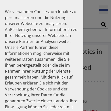
Enners Salka
100 Millionen Pens jährlich in Deutschland – und dann in
Espinosa Daudí Andrea
den Hausmüll?
Wir verwenden Cookies, um Inhalte zu
Feldt Sandra
personalisieren und die Nutzung
Fischer Laura
unserer Webseite zu analysieren.
Franzmann Alexandra
17.04.2026
Suc
Das Potenzial des DAPI zur Unterstützung der
Außerdem geben wir Informationen zu
Freudewald Leonard G.
Apothekerkammern – Was ist das DAPI?
Homepage
Publikationen
Ihrer Nutzung unserer Webseite an
Friedland Kristina
unsere Partner für Analysen weiter.
Friis Robert
Unsere Partner führen diese
Ganso Matthias
07.04.2026
Trends in use of antipsychotics in
Informationen möglicherweise mit
Trends in use of antipsychotics in Germany 2014–2024: a
Goebel Ralf
Germany 2014–2024: a
nationwide population-based study
weiteren Daten zusammen, die Sie
Götzinger Felix
ihnen bereitgestellt oder die sie im
Gradl Gabriele
nationwide population-based
Rahmen Ihrer Nutzung der Dienste
Griese-Mammen Nina
25.11.2025
study
gesammelt haben. Mit dem Klick auf
Increasing use of non-statin and combination lipid-
Hadji Peyman
lowering therapies 2012–2025: a nationwide study
Erlauben erklären Sie sich mit der
Haehling Stephan
Espinosa Daudí A
Kieble M
Schulz M
Verwendung der Cookies und der
Haidinger Gerald
Verarbeitung Ihrer Daten für die
Hansen Kerstin
BMC Psychiatry (2026).
23.10.2025
genannten Zwecke einverstanden. Ihre
Inhaler use and their carbon footprint in Germany: a 10-
Heinemann Axel
https://doi.org/10.1186/s12888-026-08014-z
year analysis (2013–2022)
Einwilligung können Sie jederzeit mit
Heinemann Lutz