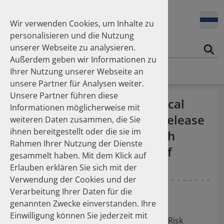
Enners Salka
100 Millionen Pens jährlich in Deutschland – und dann in
Espinosa Daudí Andrea
den Hausmüll?
Wir verwenden Cookies, um Inhalte zu
Feldt Sandra
personalisieren und die Nutzung
Fischer Laura
unserer Webseite zu analysieren.
Franzmann Alexandra
17.04.2026
Suc
Das Potenzial des DAPI zur Unterstützung der
Außerdem geben wir Informationen zu
Freudewald Leonard G.
Apothekerkammern – Was ist das DAPI?
Homepage
Publikationen
Ihrer Nutzung unserer Webseite an
Friedland Kristina
unsere Partner für Analysen weiter.
Friis Robert
Unsere Partner führen diese
Ganso Matthias
07.04.2026
Switching the pharmaceutical
Informationen möglicherweise mit
Trends in use of antipsychotics in Germany 2014–2024: a
Goebel Ralf
dosage form of extended-release
nationwide population-based study
weiteren Daten zusammen, die Sie
Götzinger Felix
ihnen bereitgestellt oder die sie im
Gradl Gabriele
valproate is associated with
Rahmen Ihrer Nutzung der Dienste
Griese-Mammen Nina
25.11.2025
therapeutic modification of
gesammelt haben. Mit dem Klick auf
Increasing use of non-statin and combination lipid-
Hadji Peyman
antiepileptic therapy
lowering therapies 2012–2025: a nationwide study
Erlauben erklären Sie sich mit der
Haehling Stephan
Verwendung der Cookies und der
Haidinger Gerald
Schüssel K
von Klot S
Schulz M
Verarbeitung Ihrer Daten für die
Hansen Kerstin
23.10.2025
genannten Zwecke einverstanden. Ihre
Inhaler use and their carbon footprint in Germany: a 10-
Heinemann Axel
28th ICPE - International Conference on
year analysis (2013–2022)
Einwilligung können Sie jederzeit mit
Heinemann Lutz
Pharmacoepidemiology and Therapeutic Risk