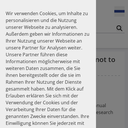
Enners Salka
100 Millionen Pens jährlich in Deutschland – und dann in
Espinosa Daudí Andrea
den Hausmüll?
Wir verwenden Cookies, um Inhalte zu
Feldt Sandra
personalisieren und die Nutzung
Fischer Laura
unserer Webseite zu analysieren.
Franzmann Alexandra
17.04.2026
Suc
Das Potenzial des DAPI zur Unterstützung der
Außerdem geben wir Informationen zu
Freudewald Leonard G.
Apothekerkammern – Was ist das DAPI?
Homepage
Publikationen
Ihrer Nutzung unserer Webseite an
Friedland Kristina
unsere Partner für Analysen weiter.
Friis Robert
Unsere Partner führen diese
Ganso Matthias
07.04.2026
Rebate contracts: reasons not to
Informationen möglicherweise mit
Trends in use of antipsychotics in Germany 2014–2024: a
Goebel Ralf
substitute
nationwide population-based study
weiteren Daten zusammen, die Sie
Götzinger Felix
ihnen bereitgestellt oder die sie im
Gradl Gabriele
Krieg EM
Gradl G
Schulz M
Rahmen Ihrer Nutzung der Dienste
Griese-Mammen Nina
25.11.2025
gesammelt haben. Mit dem Klick auf
Increasing use of non-statin and combination lipid-
Hadji Peyman
21. Jahrestagung der Gesellschaft für
lowering therapies 2012–2025: a nationwide study
Erlauben erklären Sie sich mit der
Haehling Stephan
Arzneimittelanwendungsforschung und
Verwendung der Cookies und der
Haidinger Gerald
Arzneimittelepidemiologie (GAA) - 21st Annual
Verarbeitung Ihrer Daten für die
Hansen Kerstin
23.10.2025
Meeting of the German Drug Utilisation Research
genannten Zwecke einverstanden. Ihre
Inhaler use and their carbon footprint in Germany: a 10-
Heinemann Axel
Group (GAA), 20.11. - 21.11.2014, Bonn.
year analysis (2013–2022)
Einwilligung können Sie jederzeit mit
Heinemann Lutz