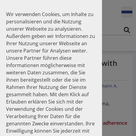
Enners Salka
100 Millionen Pens jährlich in Deutschland – und dann in
Espinosa Daudí Andrea
den Hausmüll?
Wir verwenden Cookies, um Inhalte zu
Feldt Sandra
personalisieren und die Nutzung
Fischer Laura
unserer Webseite zu analysieren.
Franzmann Alexandra
17.04.2026
Suc
Das Potenzial des DAPI zur Unterstützung der
Außerdem geben wir Informationen zu
Freudewald Leonard G.
Apothekerkammern – Was ist das DAPI?
Homepage
Publikationen
Ihrer Nutzung unserer Webseite an
Friedland Kristina
unsere Partner für Analysen weiter.
Friis Robert
Unsere Partner führen diese
Ganso Matthias
07.04.2026
Pharmacy refill adherence with
Informationen möglicherweise mit
Trends in use of antipsychotics in Germany 2014–2024: a
Goebel Ralf
antidepressants.
nationwide population-based study
weiteren Daten zusammen, die Sie
Götzinger Felix
ihnen bereitgestellt oder die sie im
Gradl Gabriele
Hengstler-Stahl S
Leuner K
Schüssel K
Franzmann A
Rahmen Ihrer Nutzung der Dienste
Griese-Mammen Nina
25.11.2025
Schulz M
Müller WE
gesammelt haben. Mit dem Klick auf
Increasing use of non-statin and combination lipid-
Hadji Peyman
lowering therapies 2012–2025: a nationwide study
Erlauben erklären Sie sich mit der
Haehling Stephan
DPhG Jahrestagung, 28.09. - 01.10.2009, Jena,
Verwendung der Cookies und der
Haidinger Gerald
Germany
Verarbeitung Ihrer Daten für die
Hansen Kerstin
23.10.2025
Hengstler DPhG 2009 - Pharmacy refill adherence
genannten Zwecke einverstanden. Ihre
Inhaler use and their carbon footprint in Germany: a 10-
Heinemann Axel
year analysis (2013–2022)
with antidepressants
Einwilligung können Sie jederzeit mit
Heinemann Lutz