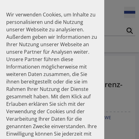
Enners Salka
100 Millionen Pens jährlich in Deutschland – und dann in
Espinosa Daudí Andrea
den Hausmüll?
Wir verwenden Cookies, um Inhalte zu
Feldt Sandra
personalisieren und die Nutzung
Fischer Laura
unserer Webseite zu analysieren.
Franzmann Alexandra
17.04.2026
Suc
Das Potenzial des DAPI zur Unterstützung der
Außerdem geben wir Informationen zu
Freudewald Leonard G.
Apothekerkammern – Was ist das DAPI?
Homepage
Publikationen
Ihrer Nutzung unserer Webseite an
Friedland Kristina
unsere Partner für Analysen weiter.
Friis Robert
Unsere Partner führen diese
Ganso Matthias
07.04.2026
Methoden der Datenbank-
Informationen möglicherweise mit
Trends in use of antipsychotics in Germany 2014–2024: a
Goebel Ralf
basierten Persistenz- und
nationwide population-based study
weiteren Daten zusammen, die Sie
Götzinger Felix
ihnen bereitgestellt oder die sie im
Gradl Gabriele
Apotheken-basierten Adhärenz-
Rahmen Ihrer Nutzung der Dienste
Griese-Mammen Nina
25.11.2025
Erfassung am Beispiel von
gesammelt haben. Mit dem Klick auf
Increasing use of non-statin and combination lipid-
Hadji Peyman
Antihypertensiva
lowering therapies 2012–2025: a nationwide study
Erlauben erklären Sie sich mit der
Haehling Stephan
Verwendung der Cookies und der
Haidinger Gerald
Ude M
Leuner K
Schüssel K
Schulz M
Müller WE
Verarbeitung Ihrer Daten für die
Hansen Kerstin
23.10.2025
genannten Zwecke einverstanden. Ihre
Inhaler use and their carbon footprint in Germany: a 10-
Heinemann Axel
Pharmacopsychiatry 2008; 41:215
year analysis (2013–2022)
Einwilligung können Sie jederzeit mit
Heinemann Lutz
Regensburger Symposion zur Klinischen