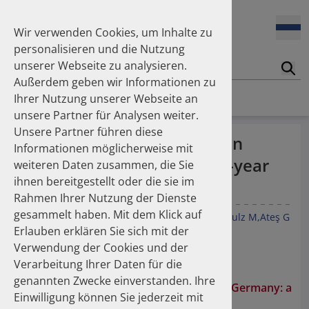
Enners Salka
100 Millionen Pens jährlich in Deutschland – und dann in
Espinosa Daudí Andrea
den Hausmüll?
Wir verwenden Cookies, um Inhalte zu
Feldt Sandra
personalisieren und die Nutzung
Fischer Laura
unserer Webseite zu analysieren.
Franzmann Alexandra
17.04.2026
Suc
Das Potenzial des DAPI zur Unterstützung der
Außerdem geben wir Informationen zu
Freudewald Leonard G.
Apothekerkammern – Was ist das DAPI?
Homepage
Publikationen
Ihrer Nutzung unserer Webseite an
Friedland Kristina
unsere Partner für Analysen weiter.
Friis Robert
Unsere Partner führen diese
Ganso Matthias
07.04.2026
Inhaler use and their carbon
Informationen möglicherweise mit
Trends in use of antipsychotics in Germany 2014–2024: a
Goebel Ralf
footprint in Germany: a 10-year
nationwide population-based study
weiteren Daten zusammen, die Sie
Götzinger Felix
ihnen bereitgestellt oder die sie im
Gradl Gabriele
analysis (2013–2022)
Rahmen Ihrer Nutzung der Dienste
Griese-Mammen Nina
25.11.2025
gesammelt haben. Mit dem Klick auf
Increasing use of non-statin and combination lipid-
Hadji Peyman
Blau S
Mücke M
Hesse M
Sellin J
Gradl G
Schulz M
Ateş G
lowering therapies 2012–2025: a nationwide study
Erlauben erklären Sie sich mit der
Haehling Stephan
BMJ Open Respir Res 2025;12:e003329.
Verwendung der Cookies und der
Haidinger Gerald
doi:10.1136/bmjresp-2025-003329
Verarbeitung Ihrer Daten für die
Hansen Kerstin
23.10.2025
genannten Zwecke einverstanden. Ihre
Inhaler use and their carbon footprint in Germany: a 10-
Heinemann Axel
Inhaler use and their carbon footprint in Germany: a
year analysis (2013–2022)
Einwilligung können Sie jederzeit mit
Heinemann Lutz
10-year analysis (2013–2022)