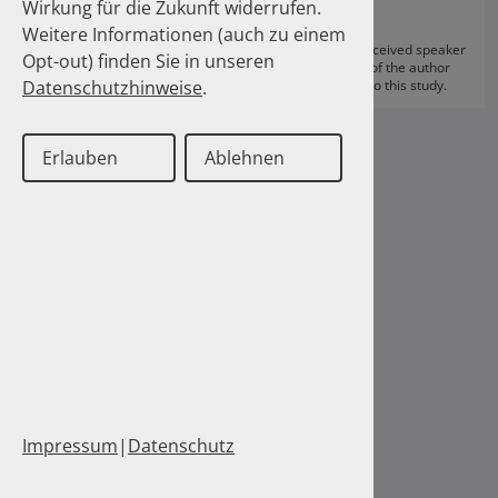
Wirkung für die Zukunft widerrufen.
Hengstler-Stahl Susanne
Weitere Informationen (auch zu einem
Interessenskonflikte:
Herdegen Thomas
09.10.2025
SB is part of the Health for Future movement. MS has received speaker
Opt-out) finden Sie in unseren
Hesse Michaela
100 Millionen Pens jährlich in Deutschland – und dann in
honoraria from AstraZeneca outside of this work. None of the author
den Hausmüll?
Datenschutzhinweise
.
disclose financial grants or interests related in any way to this study.
Hilgarth Heike
Hofmann Georg Amun
1
2
3
4
5
6
7
8
9
10
11
Huys Isabelle
Erlauben
Ablehnen
Iliescu Oana-Cristina
12
13
14
15
Iwersen-Bergmann Stefanie
Jacobs Cathy M.
Kaltheuner Matthias
Katzmann Julius L.
Kerwagen Fabian
Kieble Marita
Kintscher Ulrich
Klein Hans-Joachim
Klöckner Dietmar
Kloft Charlotte
Impressum
|
Datenschutz
Kollan Christian
Krieg Eva-Maria