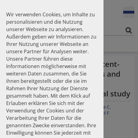
Enners Salka
100 Millionen Pens jährlich in Deutschland – und dann in
Espinosa Daudí Andrea
den Hausmüll?
Wir verwenden Cookies, um Inhalte zu
Feldt Sandra
personalisieren und die Nutzung
Fischer Laura
unserer Webseite zu analysieren.
Franzmann Alexandra
17.04.2026
Suc
Das Potenzial des DAPI zur Unterstützung der
Außerdem geben wir Informationen zu
Freudewald Leonard G.
Apothekerkammern – Was ist das DAPI?
Homepage
Publikationen
Ihrer Nutzung unserer Webseite an
Friedland Kristina
unsere Partner für Analysen weiter.
Friis Robert
Unsere Partner führen diese
Ganso Matthias
07.04.2026
Hidden sodium in effervescent-
Informationen möglicherweise mit
Trends in use of antipsychotics in Germany 2014–2024: a
Goebel Ralf
tablet dietary supplements and
nationwide population-based study
weiteren Daten zusammen, die Sie
Götzinger Felix
ihnen bereitgestellt oder die sie im
Gradl Gabriele
over-the- counter drugs: a
Rahmen Ihrer Nutzung der Dienste
Griese-Mammen Nina
25.11.2025
comparative cross-sectional study
gesammelt haben. Mit dem Klick auf
Increasing use of non-statin and combination lipid-
Hadji Peyman
lowering therapies 2012–2025: a nationwide study
Erlauben erklären Sie sich mit der
Haehling Stephan
Kunz M
Götzinger F
Jacobs CM
Lauder L
Ukena C
Verwendung der Cookies und der
Haidinger Gerald
Meyer MR
Laufs U
Schulz M
Böhm M
Mahfoud F
Verarbeitung Ihrer Daten für die
Hansen Kerstin
23.10.2025
BMJ Open 2023 Nov 27;13(11):e076302.
genannten Zwecke einverstanden. Ihre
Inhaler use and their carbon footprint in Germany: a 10-
Heinemann Axel
year analysis (2013–2022)
Einwilligung können Sie jederzeit mit
Heinemann Lutz
DOI: 10.1136/bmjopen-2023-076302