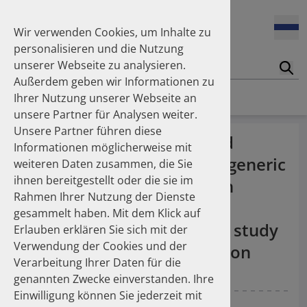
Enners Salka
100 Millionen Pens jährlich in Deutschland – und dann in
Espinosa Daudí Andrea
den Hausmüll?
Wir verwenden Cookies, um Inhalte zu
Feldt Sandra
personalisieren und die Nutzung
Fischer Laura
unserer Webseite zu analysieren.
Franzmann Alexandra
17.04.2026
Suc
Das Potenzial des DAPI zur Unterstützung der
Außerdem geben wir Informationen zu
Freudewald Leonard G.
Apothekerkammern – Was ist das DAPI?
Homepage
Publikationen
Ihrer Nutzung unserer Webseite an
Friedland Kristina
unsere Partner für Analysen weiter.
Friis Robert
Unsere Partner führen diese
Ganso Matthias
07.04.2026
Effect of switching branded
Informationen möglicherweise mit
Trends in use of antipsychotics in Germany 2014–2024: a
Goebel Ralf
risedronate to branded or generic
nationwide population-based study
weiteren Daten zusammen, die Sie
Götzinger Felix
ihnen bereitgestellt oder die sie im
Gradl Gabriele
alendronate on medication
Rahmen Ihrer Nutzung der Dienste
Griese-Mammen Nina
25.11.2025
compliance with weekly
gesammelt haben. Mit dem Klick auf
Increasing use of non-statin and combination lipid-
Hadji Peyman
bisphosphonates: a cohort study
lowering therapies 2012–2025: a nationwide study
Erlauben erklären Sie sich mit der
Haehling Stephan
Verwendung der Cookies und der
Haidinger Gerald
utilizing the dapi prescription
Verarbeitung Ihrer Daten für die
Hansen Kerstin
23.10.2025
claims database
genannten Zwecke einverstanden. Ihre
Inhaler use and their carbon footprint in Germany: a 10-
Heinemann Axel
year analysis (2013–2022)
Einwilligung können Sie jederzeit mit
Heinemann Lutz
Schüssel K
Czeche S
Möhrke W
Schulz M