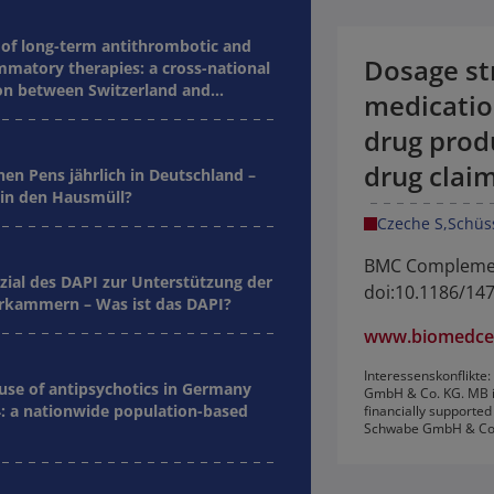
of long-term antithrombotic and
Dosage st
mmatory therapies: a cross-national
n between Switzerland and
medicatio
drug prod
drug clai
nen Pens jährlich in Deutschland –
in den Hausmüll?
Czeche S
Schüs
BMC Complement
zial des DAPI zur Unterstützung der
doi:10.1186/14
kammern – Was ist das DAPI?
www.biomedcen
Interessenskonflikte:
 use of antipsychotics in Germany
GmbH & Co. KG. MB is
: a nationwide population-based
financially supporte
Schwabe GmbH & Co.