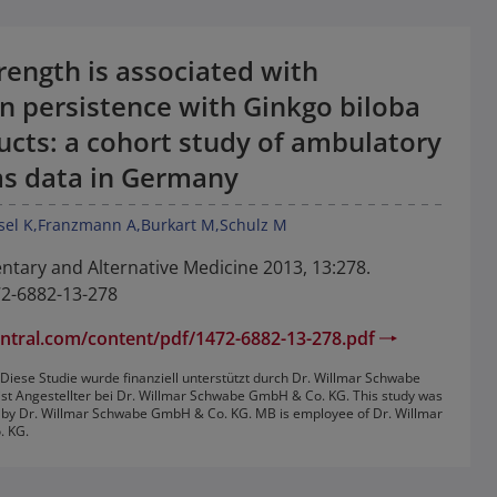
rength is associated with
n persistence with Ginkgo biloba
ucts: a cohort study of ambulatory
ms data in Germany
sel K
Franzmann A
Burkart M
Schulz M
ary and Alternative Medicine 2013, 13:278.
72-6882-13-278
tral.com/content/pdf/1472-6882-13-278.pdf
 Diese Studie wurde finanziell unterstützt durch Dr. Willmar Schwabe
t Angestellter bei Dr. Willmar Schwabe GmbH & Co. KG. This study was
d by Dr. Willmar Schwabe GmbH & Co. KG. MB is employee of Dr. Willmar
 KG.