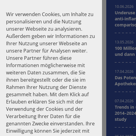
10.06.2026
Underuse 
Wir verwenden Cookies, um Inhalte zu
anti-infla
personalisieren und die Nutzung
compariso
unserer Webseite zu analysieren.
Germany
Außerdem geben wir Informationen zu
13.05.2026
Ihrer Nutzung unserer Webseite an
100 Millio
unsere Partner für Analysen weiter.
Suche
und dann 
Unsere Partner führen diese
Informationen möglicherweise mit
Homepage
Publikationen
17.04.2026
weiteren Daten zusammen, die Sie
Das Poten
ihnen bereitgestellt oder die sie im
Apotheker
Über die Autoren
Rahmen Ihrer Nutzung der Dienste
gesammelt haben. Mit dem Klick auf
Erlauben erklären Sie sich mit der
07.04.2026
Jahre
zurücksetzen
Trends in
Verwendung der Cookies und der
2014–2024
Verarbeitung Ihrer Daten für die
study
2026
2025
genannten Zwecke einverstanden. Ihre
2024
2023
Einwilligung können Sie jederzeit mit