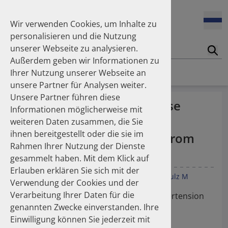
Enners Salka
100 Millionen Pens jährlich in Deutschland – und dann in
Espinosa Daudí Andrea
den Hausmüll?
Wir verwenden Cookies, um Inhalte zu
Feldt Sandra
personalisieren und die Nutzung
Fischer Laura
unserer Webseite zu analysieren.
Franzmann Alexandra
17.04.2026
Suc
Das Potenzial des DAPI zur Unterstützung der
Außerdem geben wir Informationen zu
Freudewald Leonard G.
Apothekerkammern – Was ist das DAPI?
Homepage
Publikationen
Ihrer Nutzung unserer Webseite an
Friedland Kristina
unsere Partner für Analysen weiter.
Friis Robert
Unsere Partner führen diese
Ganso Matthias
07.04.2026
Declining rates of fixed-dose
Informationen möglicherweise mit
Trends in use of antipsychotics in Germany 2014–2024: a
Goebel Ralf
combination pills for
nationwide population-based study
weiteren Daten zusammen, die Sie
Götzinger Felix
ihnen bereitgestellt oder die sie im
Gradl Gabriele
hypertension in Germany from
Rahmen Ihrer Nutzung der Dienste
Griese-Mammen Nina
25.11.2025
2016 to 2023
gesammelt haben. Mit dem Klick auf
Increasing use of non-statin and combination lipid-
Hadji Peyman
lowering therapies 2012–2025: a nationwide study
Erlauben erklären Sie sich mit der
Haehling Stephan
Götzinger F
Kieble M
Laufs U
Mahfoud F
Schulz M
Verwendung der Cookies und der
Haidinger Gerald
Verarbeitung Ihrer Daten für die
Hansen Kerstin
E-Poster 33rd European Meeting on Hypertension
23.10.2025
genannten Zwecke einverstanden. Ihre
Inhaler use and their carbon footprint in Germany: a 10-
Heinemann Axel
and Cardiovascular Protection
year analysis (2013–2022)
Einwilligung können Sie jederzeit mit
Heinemann Lutz