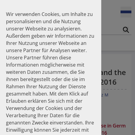
Enners Salka
100 Millionen Pens jährlich in Deutschland – und dann in
Espinosa Daudí Andrea
den Hausmüll?
Wir verwenden Cookies, um Inhalte zu
Feldt Sandra
personalisieren und die Nutzung
Fischer Laura
unserer Webseite zu analysieren.
Franzmann Alexandra
17.04.2026
Suc
Das Potenzial des DAPI zur Unterstützung der
Außerdem geben wir Informationen zu
Freudewald Leonard G.
Apothekerkammern – Was ist das DAPI?
Homepage
Publikationen
Ihrer Nutzung unserer Webseite an
Friedland Kristina
unsere Partner für Analysen weiter.
Friis Robert
Unsere Partner führen diese
Ganso Matthias
07.04.2026
Comparing outpatient oral
Informationen möglicherweise mit
Trends in use of antipsychotics in Germany 2014–2024: a
Goebel Ralf
antibiotic use in Germany and the
nationwide population-based study
weiteren Daten zusammen, die Sie
Götzinger Felix
ihnen bereitgestellt oder die sie im
Gradl Gabriele
Netherlands from 2012 to 2016
Rahmen Ihrer Nutzung der Dienste
Griese-Mammen Nina
25.11.2025
gesammelt haben. Mit dem Klick auf
Increasing use of non-statin and combination lipid-
Hadji Peyman
Gradl G
Teichert M
Kieble M
Werning J
Schulz M
lowering therapies 2012–2025: a nationwide study
Erlauben erklären Sie sich mit der
Haehling Stephan
Pharmacoepidemiol Drug Saf. 2018;1–12
Verwendung der Cookies und der
Haidinger Gerald
doi:10.1002/pds.4643
Verarbeitung Ihrer Daten für die
Hansen Kerstin
23.10.2025
genannten Zwecke einverstanden. Ihre
Inhaler use and their carbon footprint in Germany: a 10-
Heinemann Axel
Comparing outpatient oral antibiotic use in Germ
year analysis (2013–2022)
Einwilligung können Sie jederzeit mit
Heinemann Lutz
any and the Netherlands from 2012 to 2016