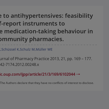
to antihypertensives: feasibility
f-report instruments to
te medication-taking behaviour in
ommunity pharmacies.
K
Schüssel K
Schulz M
Müller WE
ournal of Pharmacy Practice 2013, 21, pp. 169 – 177.
042-7174.2012.00248.x
ic.oup.com/ijpp/article/21/3/169/6102044
The Authors declare that they have no conflicts of interest to disclose.