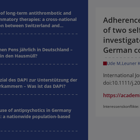
of long-term antithrombotic and
Adherence 
mmatory therapies: a cross-national
n between Switzerland and
of two sel
investiga
German c
nen Pens jährlich in Deutschland –
in den Hausmüll?
Ude M
Leuner 
International J
zial des DAPI zur Unterstützung der
doi:10.1111/j.2
kammern – Was ist das DAPI?
https://academ
Interessenskonflikte: 
 use of antipsychotics in Germany
: a nationwide population-based